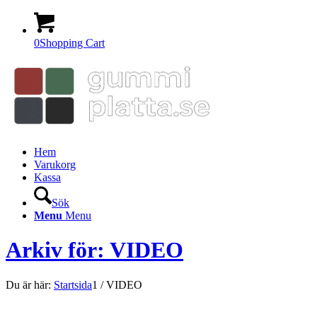
0
Shopping Cart
Hem
Varukorg
Kassa
Sök
Menu
Menu
Arkiv för: VIDEO
Du är här:
Startsida
1
/
VIDEO