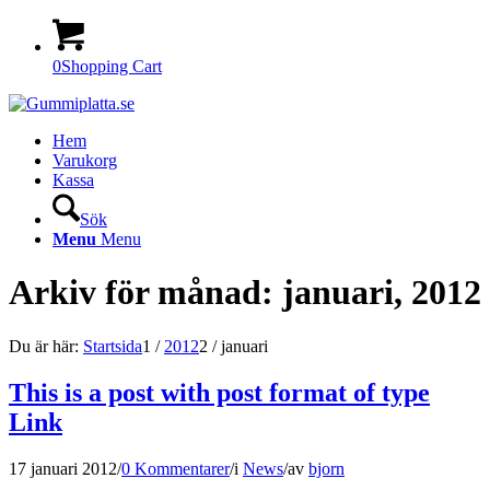
0
Shopping Cart
Hem
Varukorg
Kassa
Sök
Menu
Menu
Arkiv för månad: januari, 2012
Du är här:
Startsida
1
/
2012
2
/
januari
This is a post with post format of type
Link
17 januari 2012
/
0 Kommentarer
/
i
News
/
av
bjorn