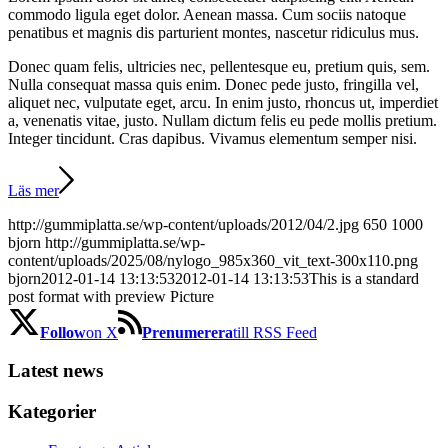
commodo ligula eget dolor. Aenean massa. Cum sociis natoque
penatibus et magnis dis parturient montes, nascetur ridiculus mus.
Donec quam felis, ultricies nec, pellentesque eu, pretium quis, sem.
Nulla consequat massa quis enim. Donec pede justo, fringilla vel,
aliquet nec, vulputate eget, arcu. In enim justo, rhoncus ut, imperdiet
a, venenatis vitae, justo. Nullam dictum felis eu pede mollis pretium.
Integer tincidunt. Cras dapibus. Vivamus elementum semper nisi.
Läs mer
http://gummiplatta.se/wp-content/uploads/2012/04/2.jpg
650
1000
bjorn
http://gummiplatta.se/wp-
content/uploads/2025/08/nylogo_985x360_vit_text-300x110.png
bjorn
2012-01-14 13:13:53
2012-01-14 13:13:53
This is a standard
post format with preview Picture
Follow
on X
Prenumerera
till RSS Feed
Latest news
Kategorier