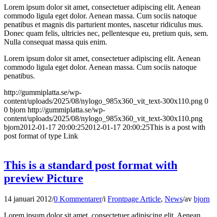
Lorem ipsum dolor sit amet, consectetuer adipiscing elit. Aenean
commodo ligula eget dolor. Aenean massa. Cum sociis natoque
penatibus et magnis dis parturient montes, nascetur ridiculus mus.
Donec quam felis, ultricies nec, pellentesque eu, pretium quis, sem.
Nulla consequat massa quis enim.
Lorem ipsum dolor sit amet, consectetuer adipiscing elit. Aenean
commodo ligula eget dolor. Aenean massa. Cum sociis natoque
penatibus.
http://gummiplatta.se/wp-
content/uploads/2025/08/nylogo_985x360_vit_text-300x110.png
0
0
bjorn
http://gummiplatta.se/wp-
content/uploads/2025/08/nylogo_985x360_vit_text-300x110.png
bjorn
2012-01-17 20:00:25
2012-01-17 20:00:25
This is a post with
post format of type Link
This is a standard post format with
preview Picture
14 januari 2012
/
0 Kommentarer
/
i
Frontpage Article
,
News
/
av
bjorn
Lorem ipsum dolor sit amet, consectetuer adipiscing elit. Aenean