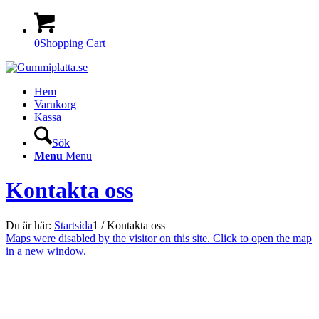
0
Shopping Cart
Hem
Varukorg
Kassa
Sök
Menu
Menu
Kontakta oss
Du är här:
Startsida
1
/
Kontakta oss
Maps were disabled by the visitor on this site. Click to open the map
in a new window.