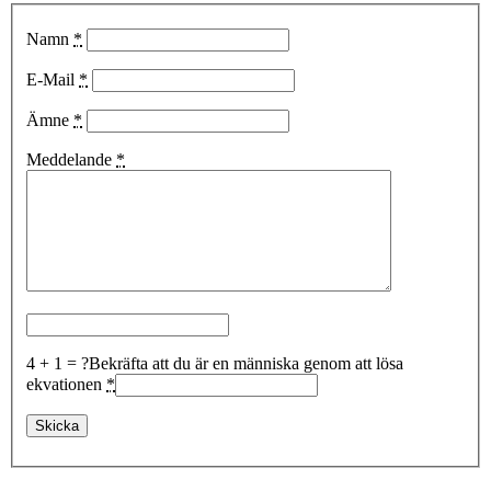
Namn
*
E-Mail
*
Ämne
*
Meddelande
*
4 + 1 = ?
Bekräfta att du är en människa genom att lösa
ekvationen
*