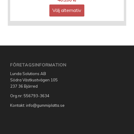
257,00 kr
Välj alternativ
till
465,00 kr
FÖRETAGSINFORMATION
Lunda Solutions AB
Södra Västkustvägen 105
237 36 Bjärred
Org.nr: 556793-3634
Kontakt: info@gummiplatta.se