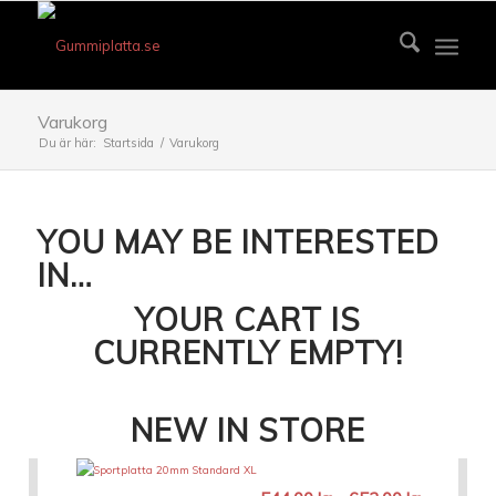
Varukorg
Du är här:
Startsida
/
Varukorg
YOU MAY BE INTERESTED
IN…
YOUR CART IS
CURRENTLY EMPTY!
NEW IN STORE
Prisinterva